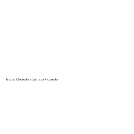
Dilson Resende, Daniela Gomes, Joe Valle, Roseli Vilasboa e Maurílio Macedo
Edgar Santos e Marina Fontana
Newton e Diogo da Matta Garcia