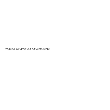
Fábio Sousa, Marcos Dourado e Rafaela Andrade
O deputado com Fernando Cezar Ribeiro