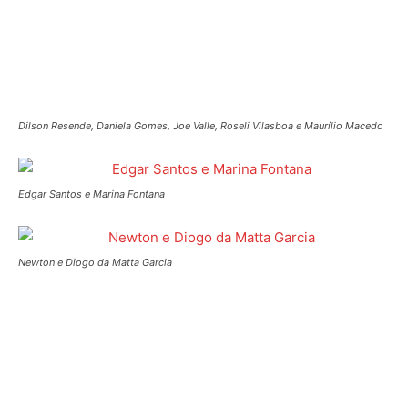
Artigo anterior
Próximo artigo
Em alta na mostra Casa Cor
Sérgio Moro aceita denúncia e
Brasília
Lula torna-se réu na Operação
Lava Jato
Maurílio Macedo
http://jornaldoplanalto.com.br
NOTÍCIAS RELACIONADAS