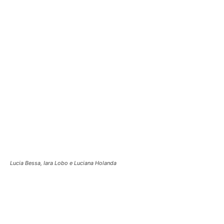
Rogério Tokarski e o aniversariante