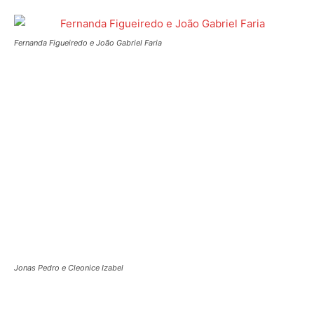
Os anfitriões: Maria Clara, Cláudia Damasceno e William Véras
__________________________________________________________
______
No dia 2 de setembro, o deputado Distrital Joe Valle
(PDT) reuniu cerca de 700 pessoas no CTG Jayme
Caetano Braun, no Setor de Clubes Sul, para comemorar