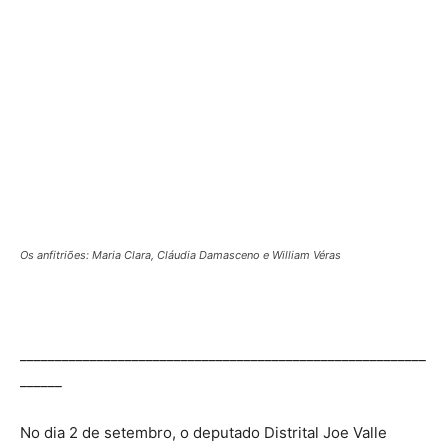
o seu aniversário. Ao lado de familiares e amigos, Joe
Valle completou 52 anos. Festa animada e cheia de
emoções para o aniversariante.
Joe Valle retornou a Câmara Legislativa recentemente
depois de permanecer por 10 meses a frente da
Secretaria do Trabalho, Desenvolvimento Social,
Mulheres, Igualdade Racial e Direitos Humanos.
Parabéns, Joe Valle!