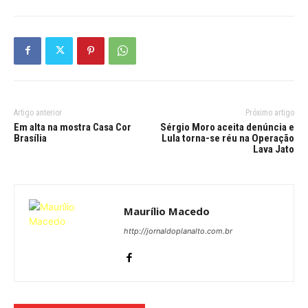
Arte, gastronomia e investimentos de
alto padrão marcaram a apresentação
do Aldeia do Vale Pirenópolis em
Brasília
Destaques
Inauguração da primeira loja da Adidas
em Taguatinga reúne autoridades
locais, atletas e influenciadores
Destaques
Fernanda Caixeta reúne amigos e
familiares em comemoração de
aniversário no Papaya Gastronomia
Destaques
DEIXE UMA RESPOSTA