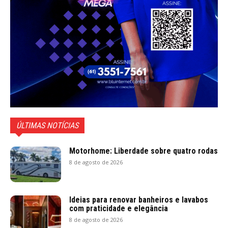
desconforto na mandíbula pode ser um
alerta para o coração
7 de agosto de 2026
2º Festival de Teatro do DF abre
convocatória para grupos locais
7 de agosto de 2026
PO Shoppings projetam crescimento de
até 10% nas vendas no Dia dos Pais
6 de agosto de 2026
Golden Citrus para brindar o Dia da
Cerveja
6 de agosto de 2026