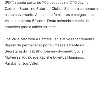
Joe Valle com a esposa Clevane e as filhas Maria Luisa e Mariana