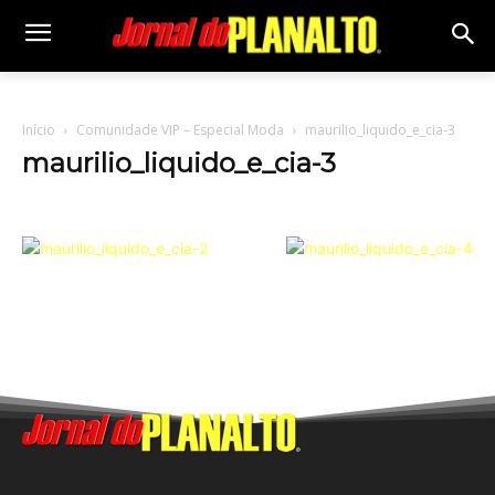
Início
Comunidade VIP – Especial Moda
maurilio_liquido_e_cia-3
maurilio_liquido_e_cia-3