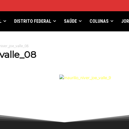
L
DISTRITO FEDERAL
SAÚDE
COLUNAS
JO
niver_joe_valle_08
valle_08