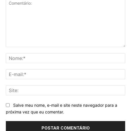
Comentário:
No
E-
mai
Sit
Salve meu nome, e-mail e site neste navegador para a
próxima vez que eu comentar.