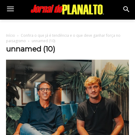
Início
Confira o que já é tendência e o que deve ganhar força no
paisagismo
unnamed (10)
unnamed (10)