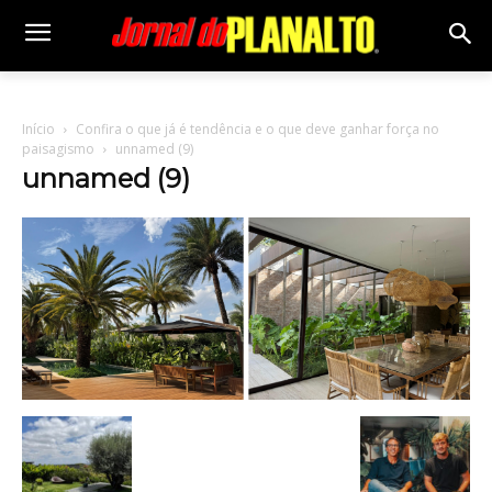
Início
Confira o que já é tendência e o que deve ganhar força no
paisagismo
unnamed (9)
unnamed (9)