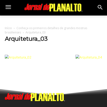
Início
Conheça os primeiros detalhes de grandes mostras
brasilienses
Arquitetura_03
Arquitetura_03