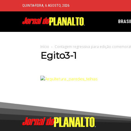
QUINTA-FEIRA, 6 AGOSTO, 2026
BRASI
Início
Contagem regressiva para edição comemorati
Egito3-1