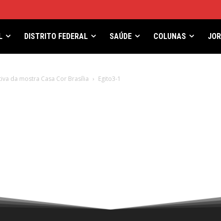
L
DISTRITO FEDERAL
SAÚDE
COLUNAS
JO
va da mostra Casa Cor Brasília
Egito3-1