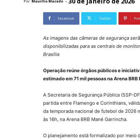
30 de janeiro de 2026
-
Por:
Maurílio Macedo
Facebook
Twitter
Pin
As imagens das câmeras de segurança serão
disponibilizadas para as centrais de moni
Brasília
Operação reúne órgãos públicos e iniciati
estimado em 71 mil pessoas na Arena BRB
A Secretaria de Segurança Pública (SSP-DF
partida entre Flamengo e Corinthians, vál
da temporada nacional de futebol de 2026 na
às 16h, na Arena BRB Mané Garrincha.
O planejamento está formalizado por meio 