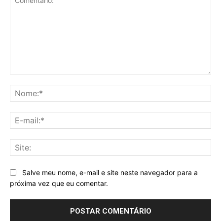
Comentário:
No
E-
mai
Sit
Salve meu nome, e-mail e site neste navegador para a
próxima vez que eu comentar.