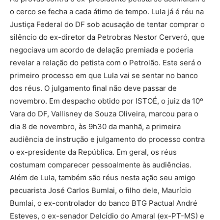
o cerco se fecha a cada átimo de tempo. Lula já é réu na
Justiça Federal do DF sob acusação de tentar comprar o
silêncio do ex-diretor da Petrobras Nestor Cerveró, que
negociava um acordo de delação premiada e poderia
revelar a relação do petista com o Petrolão. Este será o
primeiro processo em que Lula vai se sentar no banco
dos réus. O julgamento final não deve passar de
novembro. Em despacho obtido por ISTOÉ, o juiz da 10º
Vara do DF, Vallisney de Souza Oliveira, marcou para o
dia 8 de novembro, às 9h30 da manhã, a primeira
audiência de instrução e julgamento do processo contra
o ex-presidente da República. Em geral, os réus
costumam comparecer pessoalmente às audiências.
Além de Lula, também são réus nesta ação seu amigo
pecuarista José Carlos Bumlai, o filho dele, Maurício
Bumlai, o ex-controlador do banco BTG Pactual André
Esteves, o ex-senador Delcídio do Amaral (ex-PT-MS) e