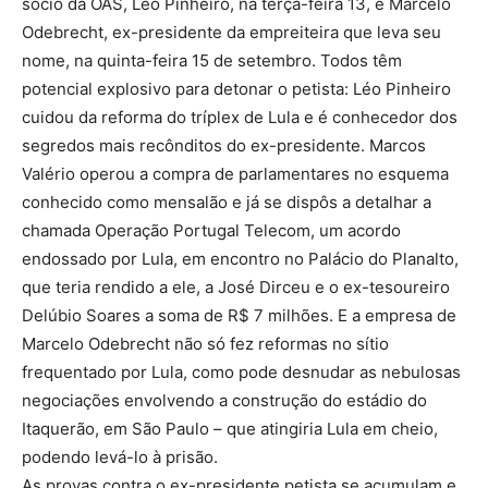
sócio da OAS, Léo Pinheiro, na terça-feira 13, e Marcelo
Odebrecht, ex-presidente da empreiteira que leva seu
nome, na quinta-feira 15 de setembro. Todos têm
potencial explosivo para detonar o petista: Léo Pinheiro
cuidou da reforma do tríplex de Lula e é conhecedor dos
segredos mais recônditos do ex-presidente. Marcos
Valério operou a compra de parlamentares no esquema
conhecido como mensalão e já se dispôs a detalhar a
chamada Operação Portugal Telecom, um acordo
endossado por Lula, em encontro no Palácio do Planalto,
que teria rendido a ele, a José Dirceu e o ex-tesoureiro
Delúbio Soares a soma de R$ 7 milhões. E a empresa de
Marcelo Odebrecht não só fez reformas no sítio
frequentado por Lula, como pode desnudar as nebulosas
negociações envolvendo a construção do estádio do
Itaquerão, em São Paulo – que atingiria Lula em cheio,
podendo levá-lo à prisão.
As provas contra o ex-presidente petista se acumulam e