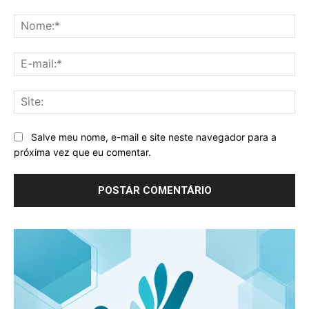
Comentário:
No
E-
mai
Sit
Salve meu nome, e-mail e site neste navegador para a
próxima vez que eu comentar.