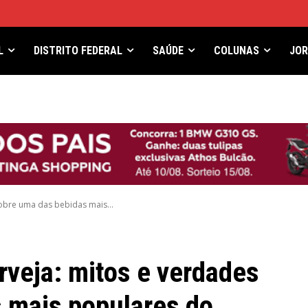
L
DISTRITO FEDERAL
SAÚDE
COLUNAS
JO
sobre uma das bebidas mais...
erveja: mitos e verdades
 mais populares do