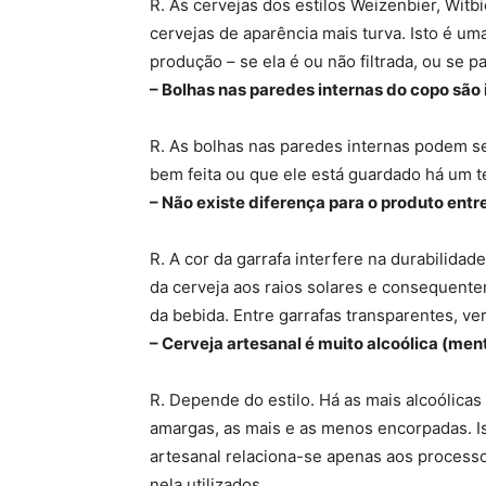
R. As cervejas dos estilos Weizenbier, Wit
cervejas de aparência mais turva. Isto é u
produção – se ela é ou não filtrada, ou se 
– Bolhas nas paredes internas do copo são
R. As bolhas nas paredes internas podem se
bem feita ou que ele está guardado há um 
– Não existe diferença para o produto ent
R. A cor da garrafa interfere na durabilidad
da cerveja aos raios solares e consequent
da bebida. Entre garrafas transparentes, v
– Cerveja artesanal é muito alcoólica (ment
R. Depende do estilo. Há as mais alcoólica
amargas, as mais e as menos encorpadas. Iss
artesanal relaciona-se apenas aos process
nela utilizados.