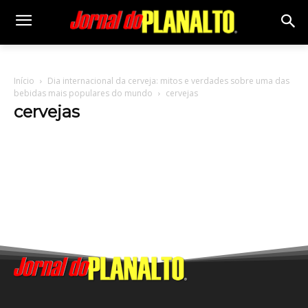
Início
Dia internacional da cerveja: mitos e verdades sobre uma das
bebidas mais populares do mundo
cervejas
cervejas