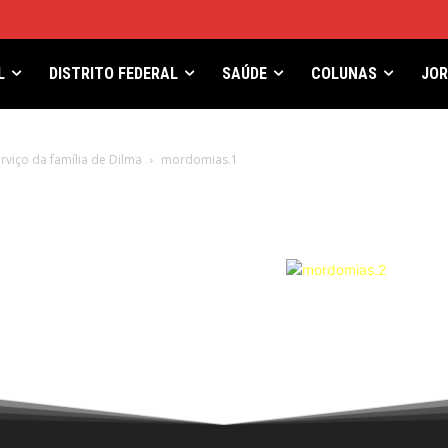
L
DISTRITO FEDERAL
SAÚDE
COLUNAS
JO
erviço da família de Dilma
mordomias.1