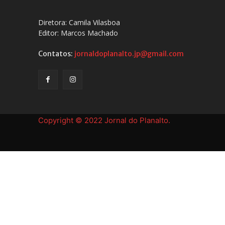
Diretora: Camila Vilasboa
Editor: Marcos Machado
Contatos:
jornaldoplanalto.jp@gmail.com
Copyright © 2022 Jornal do Planalto.