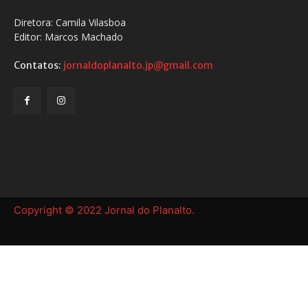
Diretora: Camila Vilasboa
Editor: Marcos Machado
Contatos:
jornaldoplanalto.jp@gmail.com
Copyright © 2022 Jornal do Planalto.