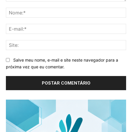
Comentário:
No
E-
mai
Sit
Salve meu nome, e-mail e site neste navegador para a
próxima vez que eu comentar.