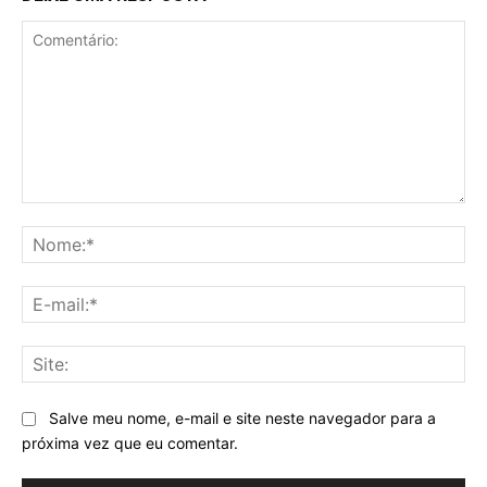
Comentário:
No
E-
mai
Sit
Salve meu nome, e-mail e site neste navegador para a
próxima vez que eu comentar.