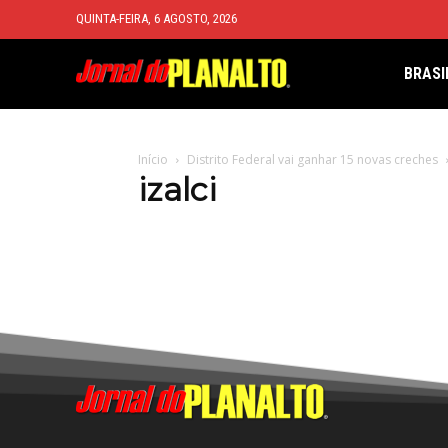
QUINTA-FEIRA, 6 AGOSTO, 2026
BRASI
Início
Distrito Federal vai ganhar 15 novas creches
izalci