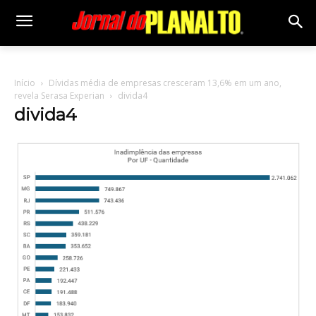
Início
Dívidas média de empresas cresceram 13,6% em um ano,
revela Serasa Experian
divida4
divida4