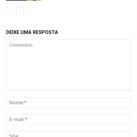
DEIXE UMA RESPOSTA
Comentário:
No
E-
mai
Sit