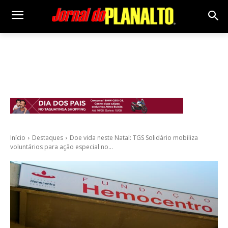
Início
Destaques
Doe vida neste Natal: TGS Solidário mobiliza
voluntários para ação especial no...