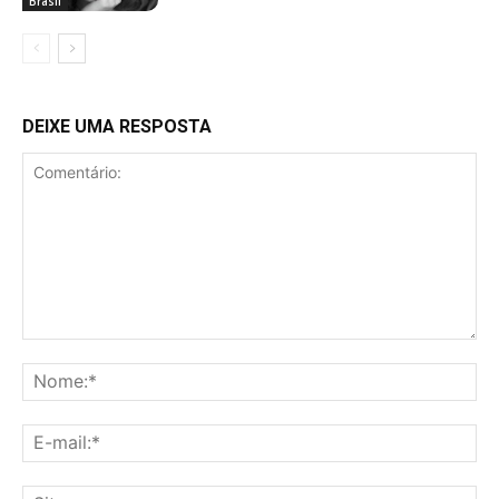
Brasil
DEIXE UMA RESPOSTA
Comentário:
No
E-
mai
Sit