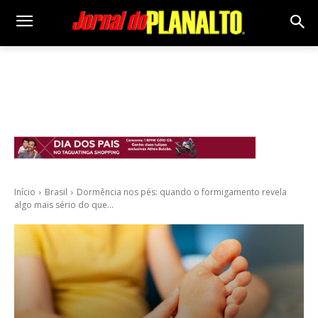
Início
Brasil
Dormência nos pés: quando o formigamento revela
algo mais sério do que...