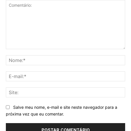
Comentário:
No
E-
mai
Sit
Salve meu nome, e-mail e site neste navegador para a
próxima vez que eu comentar.