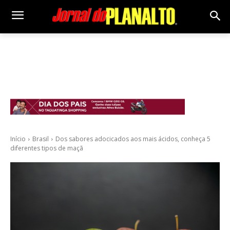
Início
Brasil
Dos sabores adocicados aos mais ácidos, conheça 5
diferentes tipos de maçã