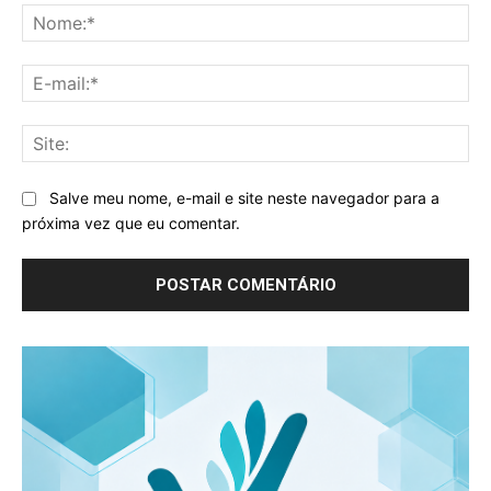
No
E-
mai
Sit
Salve meu nome, e-mail e site neste navegador para a
próxima vez que eu comentar.