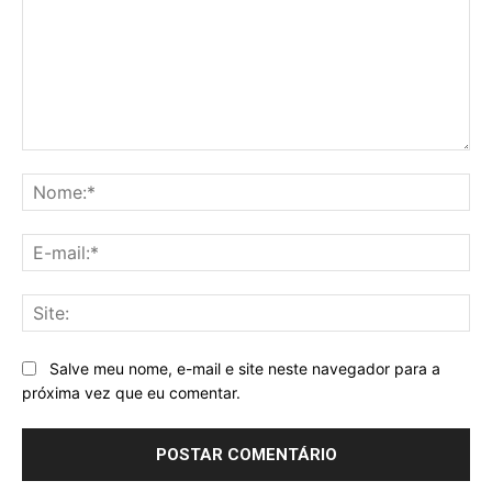
Comentário:
No
E-
mai
Sit
Salve meu nome, e-mail e site neste navegador para a
próxima vez que eu comentar.