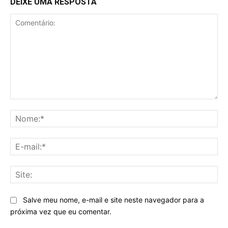
DEIXE UMA RESPOSTA
Comentário:
No
E-
mai
Sit
Salve meu nome, e-mail e site neste navegador para a
próxima vez que eu comentar.