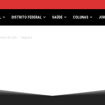
L
DISTRITO FEDERAL
SAÚDE
COLUNAS
JO
mas’ de Lula
taiguara