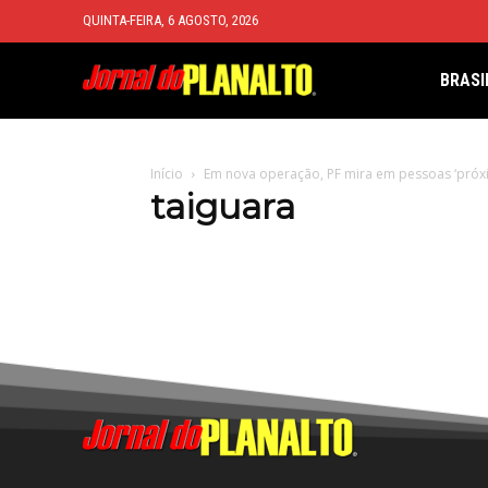
QUINTA-FEIRA, 6 AGOSTO, 2026
BRASI
Início
Em nova operação, PF mira em pessoas ‘próxi
taiguara