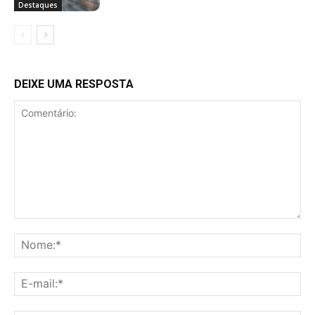
Destaques
DEIXE UMA RESPOSTA
Comentário:
No
E-
mai