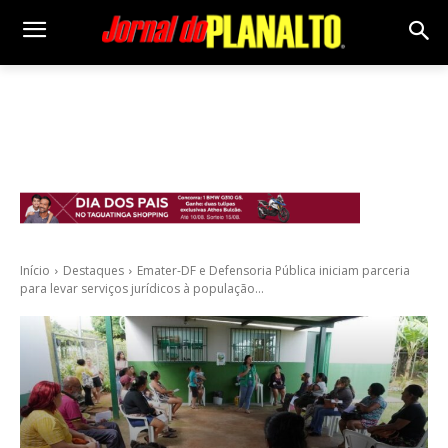
Início
Destaques
Emater-DF e Defensoria Pública iniciam parceria
para levar serviços jurídicos à população...