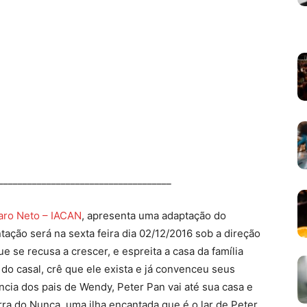
____________________________________
varo Neto – IACAN
, apresenta uma adaptação do
ntação será na sexta feira dia 02/12/2016 sob a direção
ue se recusa a crescer, e espreita a casa da família
 do casal, crê que ele exista e já convenceu seus
ncia dos pais de Wendy, Peter Pan vai até sua casa e
rra do Nunca, uma ilha encantada que é o lar de Peter,