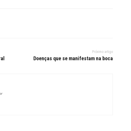
Próximo artigo
ral
Doenças que se manifestam na boca
br