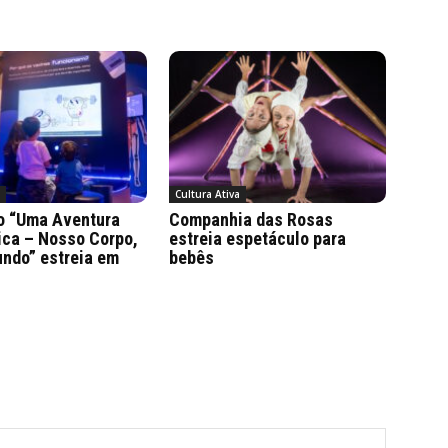
a
Cultura Ativa
o “Uma Aventura
Companhia das Rosas
ica – Nosso Corpo,
estreia espetáculo para
ndo” estreia em
bebês