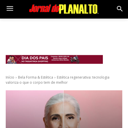
Início
Bela Forma & Estética
Estética regenerativa: tecnologia
valoriza o que o corpo tem de melhor