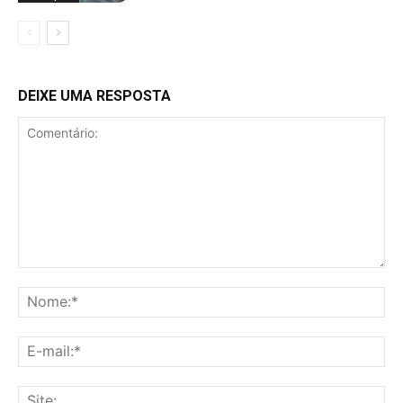
DEIXE UMA RESPOSTA
Comentário:
No
E-
mai
Sit