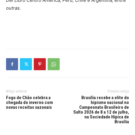
Del Libro Centro América, Peru, Chile e Argentina, entre
outras.
Artigo anterior
Próximo artigo
Fogo de Chão celebra a
Brasília recebe a elite do
chegada do inverno com
hipismo nacional no
novas receitas sazonais
Campeonato Brasileiro de
Salto 2026 de 8 a 12 de julho,
na Sociedade Hípica de
Brasília