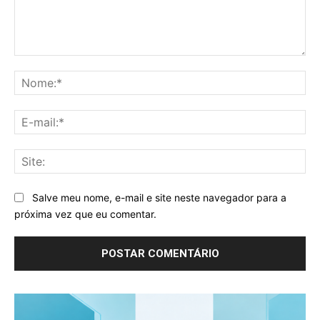
Comentário:
No
E-
mai
Sit
Salve meu nome, e-mail e site neste navegador para a
próxima vez que eu comentar.