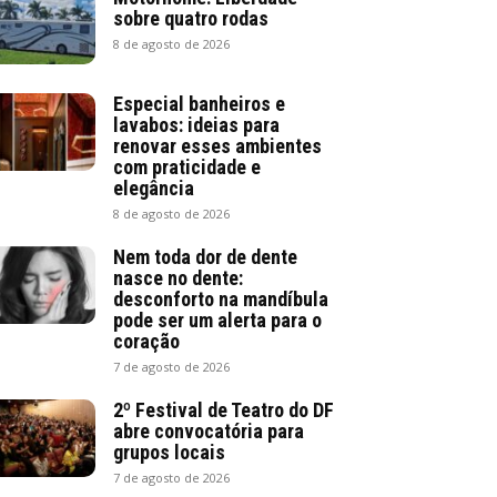
sobre quatro rodas
8 de agosto de 2026
Especial banheiros e
lavabos: ideias para
renovar esses ambientes
com praticidade e
elegância
8 de agosto de 2026
Nem toda dor de dente
nasce no dente:
desconforto na mandíbula
pode ser um alerta para o
coração
7 de agosto de 2026
2º Festival de Teatro do DF
abre convocatória para
grupos locais
7 de agosto de 2026