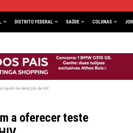
L
DISTRITO FEDERAL
SAÚDE
COLUNAS
JO
te rápido de detecção de HIV
m a oferecer teste
 HIV