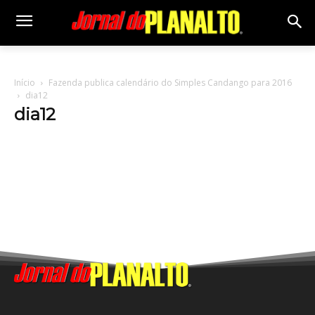
Início
Fazenda publica calendário do Simples Candango para 2016
dia12
dia12