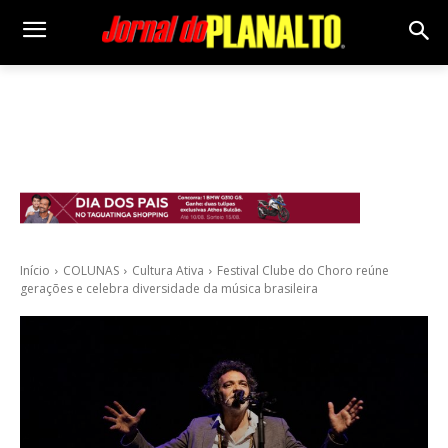
Início
COLUNAS
Cultura Ativa
Festival Clube do Choro reúne
gerações e celebra diversidade da música brasileira