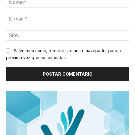
No
E-
mai
Sit
Salve meu nome, e-mail e site neste navegador para a
próxima vez que eu comentar.