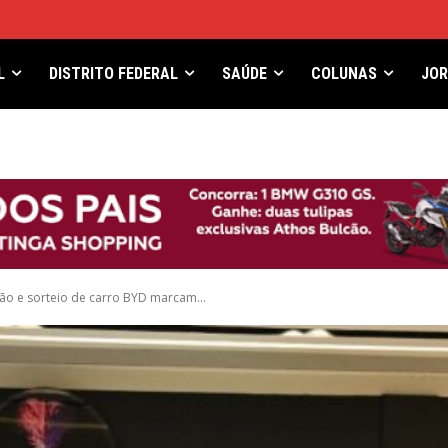
L
DISTRITO FEDERAL
SAÚDE
COLUNAS
JO
cão e sorteio de carro BYD marcam...