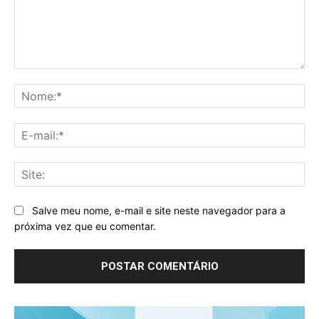
Comentário:
No
E-
mai
Sit
Salve meu nome, e-mail e site neste navegador para a
próxima vez que eu comentar.