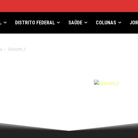
L
DISTRITO FEDERAL
SAÚDE
COLUNAS
JO
ia
Gracom_1