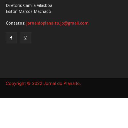
Diretora: Camila Vilasboa
Editor: Marcos Machado
Contatos:
jornaldoplanalto.jp@gmail.com
Copyright © 2022 Jornal do Planalto.