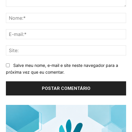
Comentário:
No
E-
mai
Sit
Salve meu nome, e-mail e site neste navegador para a
próxima vez que eu comentar.