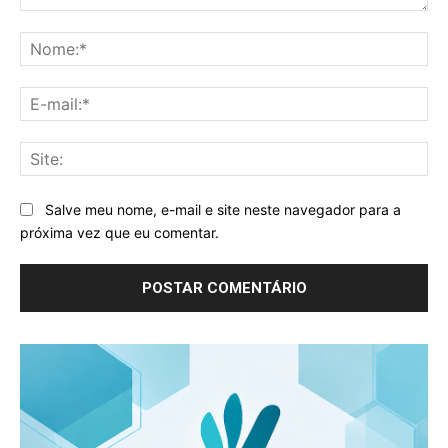
Comentário:
No
E-
mai
Sit
Salve meu nome, e-mail e site neste navegador para a
próxima vez que eu comentar.