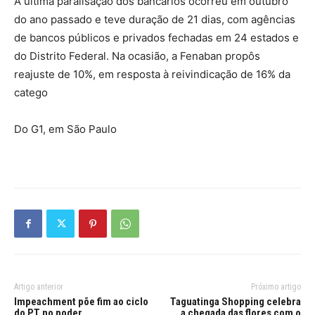
A última paralisação dos bancários ocorreu em outubro
do ano passado e teve duração de 21 dias, com agências
de bancos públicos e privados fechadas em 24 estados e
do Distrito Federal. Na ocasião, a Fenaban propôs
reajuste de 10%, em resposta à reivindicação de 16% da
catego
Do G1, em São Paulo
Artigo anterior
Próximo artigo
Impeachment põe fim ao ciclo
Taguatinga Shopping celebra
do PT no poder
a chegada das flores com o