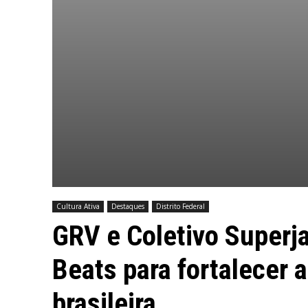
Cultura Ativa
Destaques
Distrito Federal
GRV e Coletivo Superj
Beats para fortalecer 
brasileira