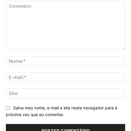
Comentário:
No
E-
mai
Sit
Salve meu nome, e-mail e site neste navegador para a
próxima vez que eu comentar.