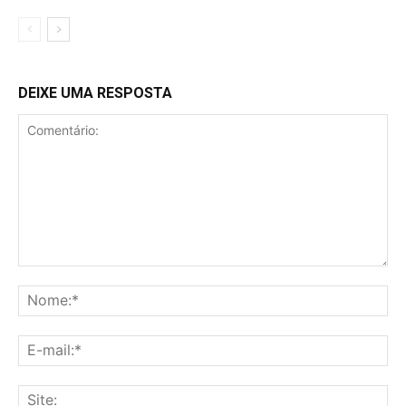
DEIXE UMA RESPOSTA
Comentário:
No
E-
mai
Sit