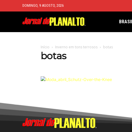
DOMINGO, 9 AGOSTO, 2026
BRASI
Início
Inverno em tons terrosos
botas
botas