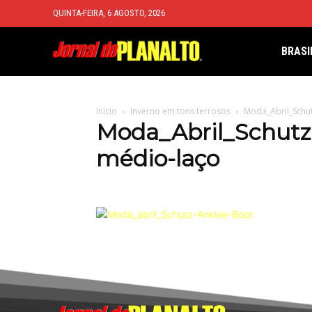
QUINTA-FEIRA, 6 AGOSTO, 2026
BRASI
Início
Inverno em tons terrosos
Moda_Abril_Schut
Moda_Abril_Schutz-
médio-laço