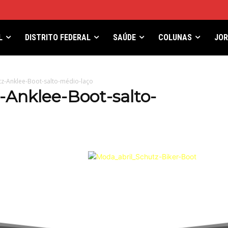
L
DISTRITO FEDERAL
SAÚDE
COLUNAS
JO
z-Anklee-Boot-salto-médio-laço
Anklee-Boot-salto-