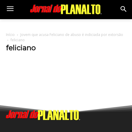
Início
Jovem que acusa Feliciano de abuso é indiciada por extorsão
feliciano
feliciano