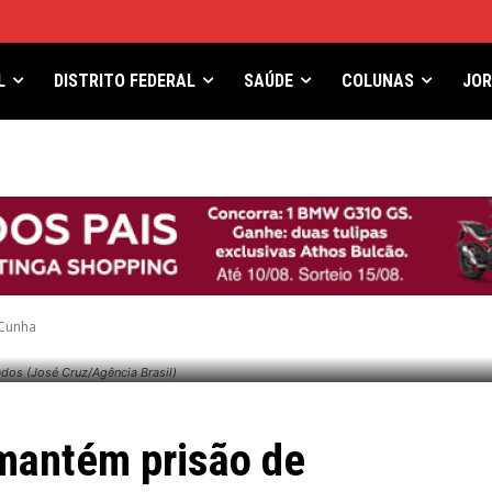
L
DISTRITO FEDERAL
SAÚDE
COLUNAS
JO
 Cunha
dos (José Cruz/Agência Brasil)
 mantém prisão de