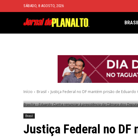
SÁBADO, 8 AGOSTO, 2026
BRASI
Início
Brasil
Justiça Federal no DF mantém prisão de Eduardo
Brasília - Eduardo Cunha renunciar à presidência da Câmara dos Deputa
Brasil
Justiça Federal no DF