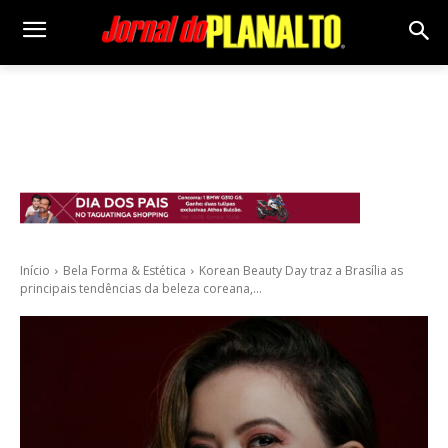
Início
Bela Forma & Estética
Korean Beauty Day traz a Brasília as
principais tendências da beleza coreana,...